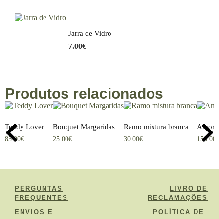
Jarra de Vidro
7.00
€
Produtos relacionados
Teddy Lover
Bouquet Margaridas
Ramo mistura branca
Amor A
85.00
€
25.00
€
30.00
€
150.00
PERGUNTAS
LIVRO DE
FREQUENTES
RECLAMAÇÕES
ENVIOS E
POLÍTICA DE